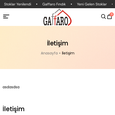
Stoklar Yenilendi
Gaffaro Fındık
Yeni Gelen Stoklar
0
İletişim
Anasayfa
İletişim
asdasdsa
İletişim