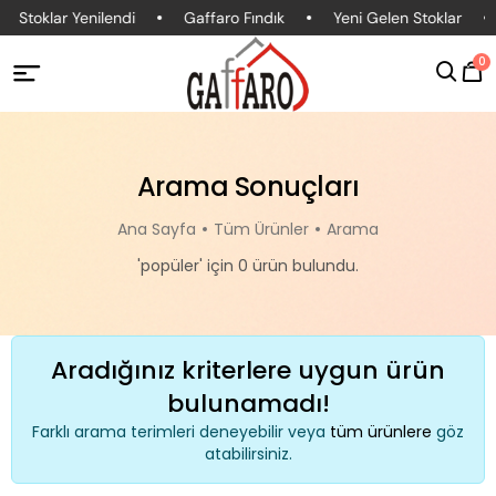
Stoklar Yenilendi
Gaffaro Fındık
Yeni Gelen Stoklar
0
Arama Sonuçları
Ana Sayfa
Tüm Ürünler
Arama
'popüler' için 0 ürün bulundu.
Aradığınız kriterlere uygun ürün
bulunamadı!
Farklı arama terimleri deneyebilir veya
tüm ürünlere
göz
atabilirsiniz.