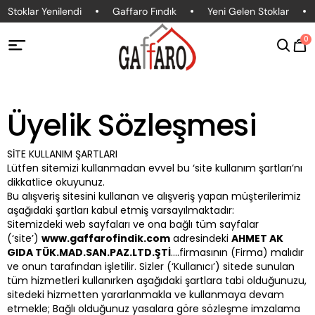
toklar Yenilendi
Gaffaro Fındık
Yeni Gelen Stoklar
3
0
Üyelik Sözleşmesi
SİTE KULLANIM ŞARTLARI
Lütfen sitemizi kullanmadan evvel bu ‘site kullanım şartları’nı
dikkatlice okuyunuz.
Bu alışveriş sitesini kullanan ve alışveriş yapan müşterilerimiz
aşağıdaki şartları kabul etmiş varsayılmaktadır:
Sitemizdeki web sayfaları ve ona bağlı tüm sayfalar
(‘site’)
www.gaffarofindik.com
adresindeki
AHMET AK
GIDA TÜK.MAD.SAN.PAZ.LTD.ŞTİ
….firmasının (Firma) malıdır
ve onun tarafından işletilir. Sizler (‘Kullanıcı’) sitede sunulan
tüm hizmetleri kullanırken aşağıdaki şartlara tabi olduğunuzu,
sitedeki hizmetten yararlanmakla ve kullanmaya devam
etmekle; Bağlı olduğunuz yasalara göre sözleşme imzalama