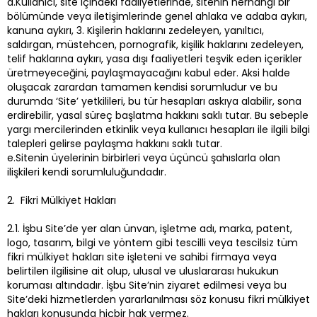
d.Kullanıcı, site içindeki faaliyetlerinde, sitenin herhangi bir
bölümünde veya iletişimlerinde genel ahlaka ve adaba aykırı,
kanuna aykırı, 3. Kişilerin haklarını zedeleyen, yanıltıcı,
saldırgan, müstehcen, pornografik, kişilik haklarını zedeleyen,
telif haklarına aykırı, yasa dışı faaliyetleri teşvik eden içerikler
üretmeyeceğini, paylaşmayacağını kabul eder. Aksi halde
oluşacak zarardan tamamen kendisi sorumludur ve bu
durumda ‘Site’ yetkilileri, bu tür hesapları askıya alabilir, sona
erdirebilir, yasal süreç başlatma hakkını saklı tutar. Bu sebeple
yargı mercilerinden etkinlik veya kullanıcı hesapları ile ilgili bilgi
talepleri gelirse paylaşma hakkını saklı tutar.
e.Sitenin üyelerinin birbirleri veya üçüncü şahıslarla olan
ilişkileri kendi sorumluluğundadır.
2. Fikri Mülkiyet Hakları
2.1. İşbu Site’de yer alan ünvan, işletme adı, marka, patent,
logo, tasarım, bilgi ve yöntem gibi tescilli veya tescilsiz tüm
fikri mülkiyet hakları site işleteni ve sahibi firmaya veya
belirtilen ilgilisine ait olup, ulusal ve uluslararası hukukun
koruması altındadır. İşbu Site’nin ziyaret edilmesi veya bu
Site’deki hizmetlerden yararlanılması söz konusu fikri mülkiyet
hakları konusunda hiçbir hak vermez.