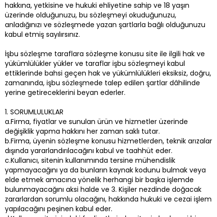
hakkına, yetkisine ve hukuki ehliyetine sahip ve 18 yaşın
üzerinde olduğunuzu, bu sözleşmeyi okuduğunuzu,
anladığınızı ve sözleşmede yazan şartlarla bağlı olduğunuzu
kabul etmiş sayılırsınız.
İşbu sözleşme taraflara sözleşme konusu site ile ilgili hak ve
yükümlülükler yükler ve taraflar işbu sözleşmeyi kabul
ettiklerinde bahsi geçen hak ve yükümlülükleri eksiksiz, doğru,
zamanında, işbu sözleşmede talep edilen şartlar dâhilinde
yerine getireceklerini beyan ederler.
1. SORUMLULUKLAR
a.Firma, fiyatlar ve sunulan ürün ve hizmetler üzerinde
değişiklik yapma hakkını her zaman saklı tutar.
b.Firma, üyenin sözleşme konusu hizmetlerden, teknik arızalar
dışında yararlandırılacağını kabul ve taahhüt eder.
c.Kullanıcı, sitenin kullanımında tersine mühendislik
yapmayacağını ya da bunların kaynak kodunu bulmak veya
elde etmek amacına yönelik herhangi bir başka işlemde
bulunmayacağını aksi halde ve 3. Kişiler nezdinde doğacak
zararlardan sorumlu olacağını, hakkında hukuki ve cezai işlem
yapılacağını peşinen kabul eder.