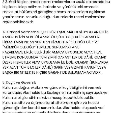
3.3. Gizli Bilgiler, ancak resmi makamlarca usulü dairesinde bu
bilgilerin talep edilmesi halinde ve yürürlükteki emredici
mevzuat hükümleri gereğince resmi makamlara açıklama
yapılmasının zorunlu olduğu durumlarda resmi makamlara
açıklanabilecektir.
4. Garanti Vermeme: İŞBU SÖZLEŞME MADDESİ UYGULANABİLİR
KANUNUN İZİN VERDİĞİ AZAMİ ÖLÇÜDE GEÇERLİ OLACAKTIR.
FİRMA TARAFINDAN SUNULAN HİZMETLER "OLDUĞU GİBİ” VE
"MÜMKÜN OLDUĞU” TEMELDE SUNULMAKTA VE
PAZARLANABİLİRLİK, BELİRLİ BİR AMACA UYGUNLUK VEYA İHLAL
ETMEME KONUSUNDA TÜM ZIMNİ GARANTİLER DE DÂHİL OLMAK
ÜZERE HİZMETLER VEYA UYGULAMA İLE İLGİLİ OLARAK (BUNLARDA
YER ALAN TÜM BİLGİLER DÂHİL) SARİH VEYA ZIMNİ, KANUNİ VEYA
BAŞKA BİR NİTELİKTE HİÇBİR GARANTİDE BULUNMAMAKTADIR.
5. Kayıt ve Güvenlik
Kullanıcı, doğru, eksiksiz ve güncel kayıt bilgilerini vermek
zorundadır. Aksi halde bu Sözleşme ihlal edilmiş sayılacak ve
Kullanıcı bilgilendirilmeksizin hesap kapatılabilecektir.
Kullanıcı, site ve üçüncü taraf sitelerdeki şifre ve hesap
güvenliğinden kendisi sorumludur. Aksi halde oluşacak veri
kayıplarından ve güvenlik ihlallerinden veya donanım ve