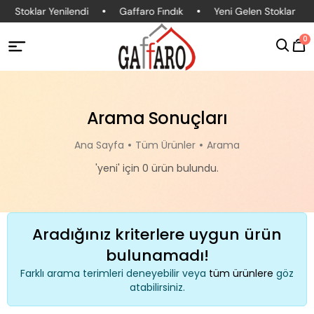
Stoklar Yenilendi
Gaffaro Fındık
Yeni Gelen Stoklar
0
Arama Sonuçları
Ana Sayfa
Tüm Ürünler
Arama
'yeni' için 0 ürün bulundu.
Aradığınız kriterlere uygun ürün
bulunamadı!
Farklı arama terimleri deneyebilir veya
tüm ürünlere
göz
atabilirsiniz.